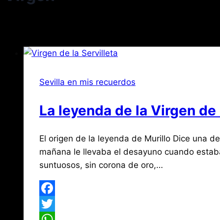
Sevilla en mis recuerdos
La leyenda de la Virgen de 
Por
noviembre
El origen de la leyenda de Murillo Dice una de
Jose
María
18,
mañana le llevaba el desayuno cuando estaba 
de
2017
suntuosos, sin corona de oro,…
agosto
Mena
3,
2026
Facebook
Twitter