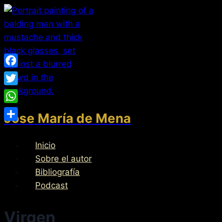
Saltar
al
contenido
Facebook
Twitter
WhatsApp
Jose María de Mena
Compartir
Inicio
Sobre el autor
Bibliografía
Podcast
Virgen