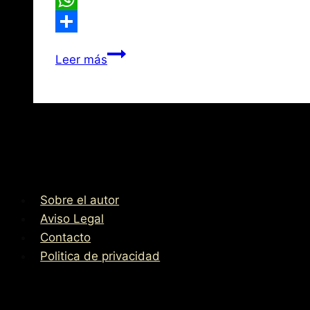
WhatsApp
Compartir
La
Leer más
leyenda
de
la
Virgen
de
la
Servilleta
Sobre el autor
Aviso Legal
Contacto
Politica de privacidad