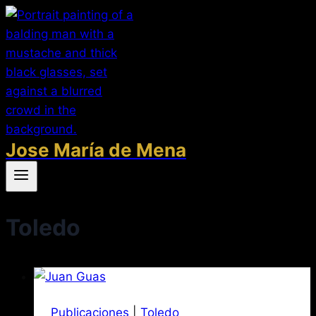
Saltar
al
contenido
Jose María de Mena
Toledo
Publicaciones
|
Toledo