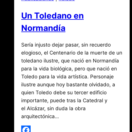
Un Toledano en
Normandía
Por
diciembre
Sería injusto dejar pasar, sin recuerdo
Jose
María
10,
elogioso, el Centenario de la muerte de un
de
2018
toledano ilustre, que nació en Normandía
agosto
Mena
3,
para la vida biológica, pero que nació en
2026
Toledo para la vida artística. Personaje
ilustre aunque hoy bastante olvidado, a
quien Toledo debe su tercer edificio
importante, puede tras la Catedral y
el Alcázar, sin duda la obra
arquitectónica…