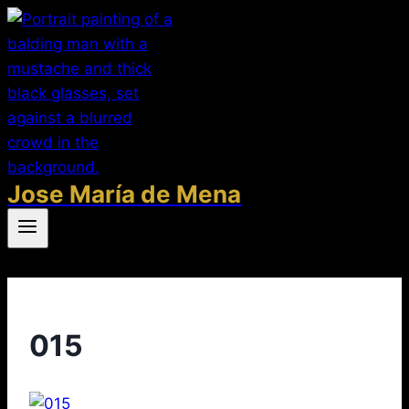
Saltar
al
contenido
Jose María de Mena
015